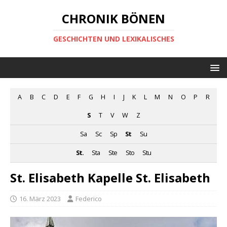
CHRONIK BÖNEN
GESCHICHTEN UND LEXIKALISCHES
A
B
C
D
E
F
G
H
I
J
K
L
M
N
O
P
R
S
T
V
W
Z
Sa
Sc
Sp
St
Su
St.
Sta
Ste
Sto
Stu
St. Elisabeth Kapelle St. Elisabeth
16. März 2023
Federico