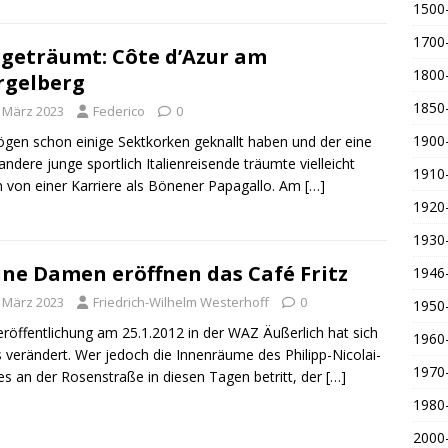
1500
1700
geträumt: Côte d’Azur am
1800
rgelberg
1850
. März 2023
Federico
0
1900
gen schon einige Sektkorken geknallt haben und der eine
andere junge sportlich Italienreisende träumte vielleicht
1910
 von einer Karriere als Bönener Papagallo. Am
[…]
1920
1930
ne Damen eröffnen das Café Fritz
1946
. März 2023
Friedrich-Wilhelm Westerhoff
0
1950
eröffentlichung am 25.1.2012 in der WAZ Äußerlich hat sich
1960
s verändert. Wer jedoch die Innenräume des Philipp-Nicolai-
1970
s an der Rosenstraße in diesen Tagen betritt, der
[…]
1980
2000