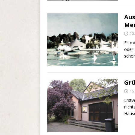
Aus
Me
20
Es mö
oder 
schon
Grü
16
Erstv
nicht
Hause