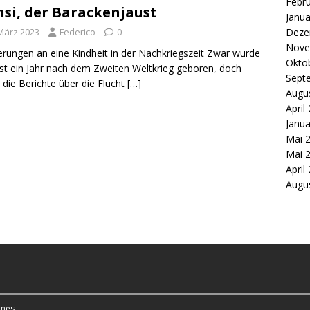
Febr
si, der Barackenjaust
Janua
Deze
 März 2023
Federico
0
Nove
erungen an eine Kindheit in der Nachkriegszeit Zwar wurde
Okto
rst ein Jahr nach dem Zweiten Weltkrieg geboren, doch
Sept
 die Berichte über die Flucht
[…]
Augu
April
Janua
Mai 
Mai 
April
Augu
mes