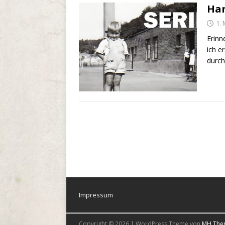
Han
1.
Erinn
ich e
durch
Impressum
Copyright © 2026 | WordPress Theme von
MH The