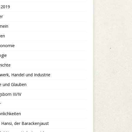
-2019
er
mein
ren
ronomie
ogie
hichte
erk, Handel und Industrie
e und Glauben
sborn III/IV
r
nlichkeiten
: Hansi, der Barackenjaust