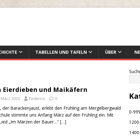
CHICHTE
TABELLEN UND TAFELN
ÜBER
N
Such
 Eierdieben und Maikäfern
Ka
. März 2023
Federico
0
, der Barackenjaust, erlebt den Frühling am Mergelbergwald
0-999
chule stimmte uns Anfang März auf den Frühling ein. Mit
Lied „Im Märzen der Bauer…“
[…]
1200
1400