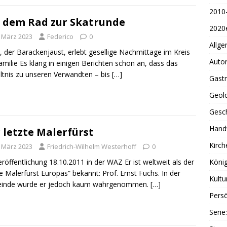
2010
 dem Rad zur Skatrunde
2020
. März 2023
Federico
0
Allge
, der Barackenjaust, erlebt gesellige Nachmittage im Kreis
Auto
amilie Es klang in einigen Berichten schon an, dass das
ltnis zu unseren Verwandten – bis
[…]
Gast
Geol
Gesc
Handw
 letzte Malerfürst
Kirch
. März 2023
Friedrich-Wilhelm Westerhoff
0
König
eröffentlichung 18.10.2011 in der WAZ Er ist weltweit als der
te Malerfürst Europas“ bekannt: Prof. Ernst Fuchs. In der
Kultu
inde wurde er jedoch kaum wahrgenommen.
[…]
Persö
Serie