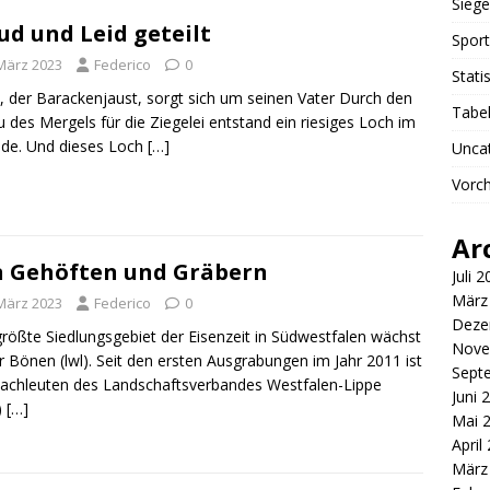
Siege
ud und Leid geteilt
Sport
 März 2023
Federico
0
Stati
, der Barackenjaust, sorgt sich um seinen Vater Durch den
Tabel
 des Mergels für die Ziegelei entstand ein riesiges Loch im
de. Und dieses Loch
[…]
Unca
Vorch
Ar
 Gehöften und Gräbern
Juli 
März
 März 2023
Federico
0
Deze
rößte Siedlungsgebiet der Eisenzeit in Südwestfalen wächst
Nove
r Bönen (lwl). Seit den ersten Ausgrabungen im Jahr 2011 ist
Sept
achleuten des Landschaftsverbandes Westfalen-Lippe
Juni 
)
[…]
Mai 
April
März