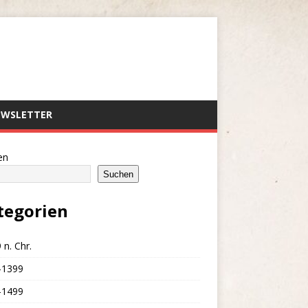
EWSLETTER
en
Suchen
tegorien
 n. Chr.
-1399
-1499