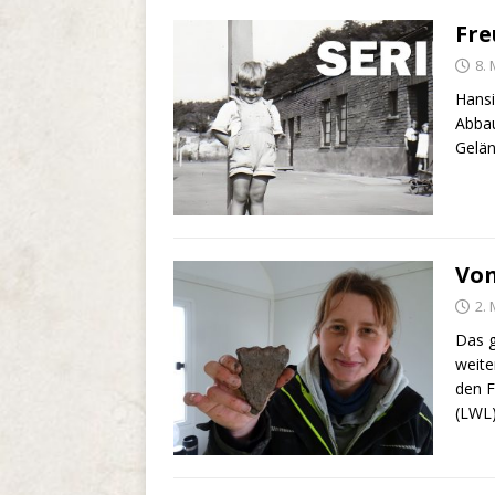
Fre
8.
Hansi
Abbau
Gelän
Von
2.
Das g
weite
den F
(LWL