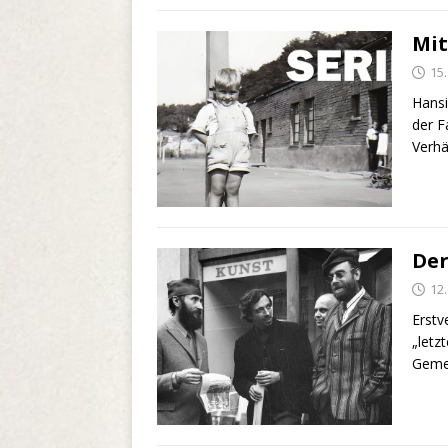
Mit
15
Hansi
der F
Verhä
Der
12
Erstv
„letz
Geme