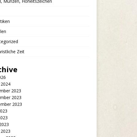
l, Münzen, Hoheitszeichen
stiken
len
tegorized
ristliche Zeit
chive
2026
 2024
mber 2023
mber 2023
ember 2023
2023
2023
 2023
 2023