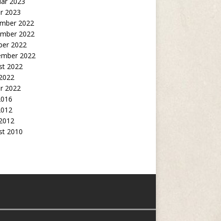
uar 2023
r 2023
mber 2022
mber 2022
ber 2022
ember 2022
st 2022
 2022
r 2022
2016
2012
 2012
st 2010