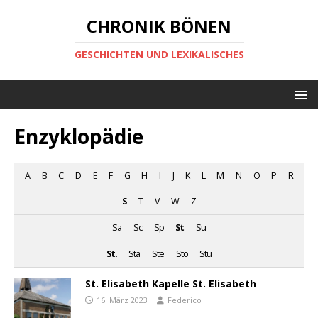
CHRONIK BÖNEN
GESCHICHTEN UND LEXIKALISCHES
Enzyklopädie
A
B
C
D
E
F
G
H
I
J
K
L
M
N
O
P
R
S
T
V
W
Z
Sa
Sc
Sp
St
Su
St.
Sta
Ste
Sto
Stu
St. Elisabeth Kapelle St. Elisabeth
16. März 2023
Federico