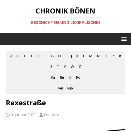
CHRONIK BÖNEN
GESCHICHTEN UND LEXIKALISCHES
A
B
C
D
E
F
G
H
I
J
K
L
M
N
O
P
R
S
T
V
W
Z
Ra
Re
Ri
Rö
Rei
Rex
Rexestraße
1. Januar 2023
Federico