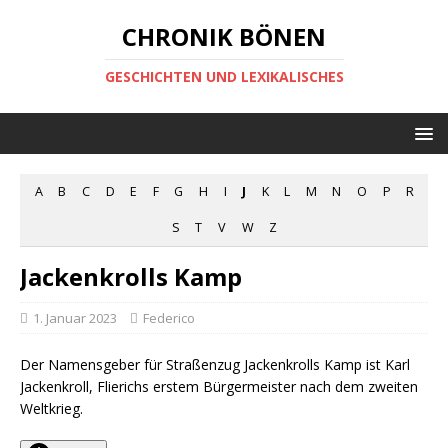
CHRONIK BÖNEN
GESCHICHTEN UND LEXIKALISCHES
A
B
C
D
E
F
G
H
I
J
K
L
M
N
O
P
R
S
T
V
W
Z
Jackenkrolls Kamp
1. Januar 2023
Federico
Der Namensgeber für Straßenzug Jackenkrolls Kamp ist Karl
Jackenkroll, Flierichs erstem Bürgermeister nach dem zweiten
Weltkrieg.