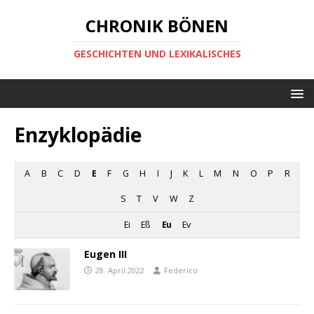
CHRONIK BÖNEN
GESCHICHTEN UND LEXIKALISCHES
Enzyklopädie
A
B
C
D
E
F
G
H
I
J
K
L
M
N
O
P
R
S
T
V
W
Z
Ei
Eß
Eu
Ev
Eugen III
28. April 2022
Federico