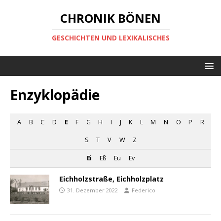
CHRONIK BÖNEN
GESCHICHTEN UND LEXIKALISCHES
Enzyklopädie
A
B
C
D
E
F
G
H
I
J
K
L
M
N
O
P
R
S
T
V
W
Z
Ei
Eß
Eu
Ev
Eichholzstraße, Eichholzplatz
31. Dezember 2022
Federico