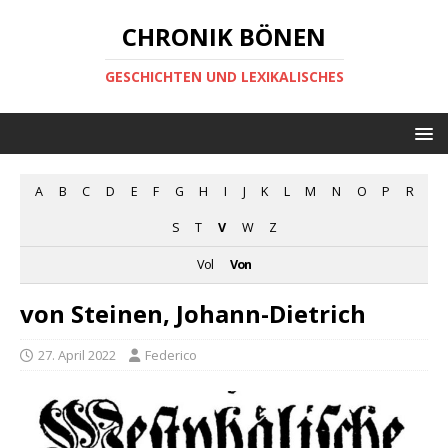
CHRONIK BÖNEN
GESCHICHTEN UND LEXIKALISCHES
A
B
C
D
E
F
G
H
I
J
K
L
M
N
O
P
R
S
T
V
W
Z
Vol
Von
von Steinen, Johann-Dietrich
27. April 2022
Federico