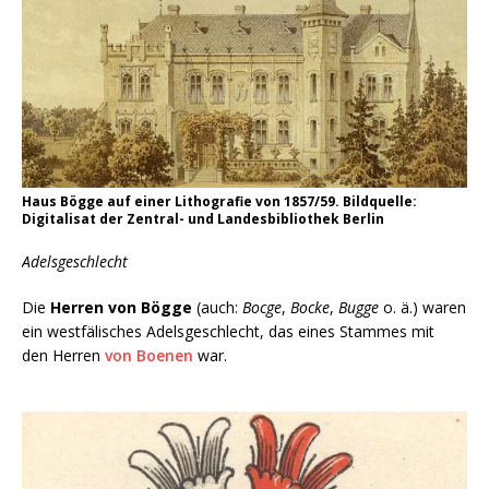
Haus Bögge auf einer Lithografie von 1857/59. Bildquelle:
Digitalisat der Zentral- und Landesbibliothek Berlin
Adelsgeschlecht
Die
Herren von Bögge
(auch:
Bocge
,
Bocke
,
Bugge
o. ä.) waren
ein westfälisches Adelsgeschlecht, das eines Stammes mit
den Herren
von Boenen
war.