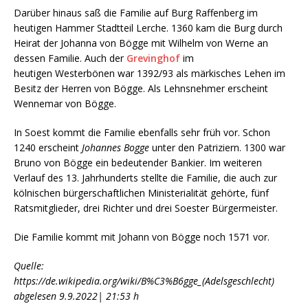
Darüber hinaus saß die Familie auf Burg Raffenberg im
heutigen Hammer Stadtteil Lerche. 1360 kam die Burg durch
Heirat der Johanna von Bögge mit Wilhelm von Werne an
dessen Familie. Auch der
Grevinghof
im
heutigen Westerbönen war 1392/93 als märkisches Lehen im
Besitz der Herren von Bögge. Als Lehnsnehmer erscheint
Wennemar von Bögge.
In Soest kommt die Familie ebenfalls sehr früh vor. Schon
1240 erscheint
Johannes Bogge
unter den Patriziern. 1300 war
Bruno von Bögge ein bedeutender Bankier. Im weiteren
Verlauf des 13. Jahrhunderts stellte die Familie, die auch zur
kölnischen bürgerschaftlichen Ministerialität gehörte, fünf
Ratsmitglieder, drei Richter und drei Soester Bürgermeister.
Die Familie kommt mit Johann von Bögge noch 1571 vor.
Quelle:
https://de.wikipedia.org/wiki/B%C3%B6gge_(Adelsgeschlecht)
abgelesen 9.9.2022| 21:53 h