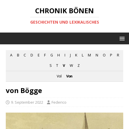
CHRONIK BÖNEN
GESCHICHTEN UND LEXIKALISCHES
A
B
C
D
E
F
G
H
I
J
K
L
M
N
O
P
R
S
T
V
W
Z
Vol
Von
von Bögge
9. September 2022
Federico