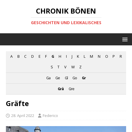
CHRONIK BÖNEN
GESCHICHTEN UND LEXIKALISCHES
A
B
C
D
E
F
G
H
I
J
K
L
M
N
O
P
R
S
T
V
W
Z
Ga
Ge
Gl
Go
Gr
Grä
Gre
Gräfte
28. April 2022
Federico