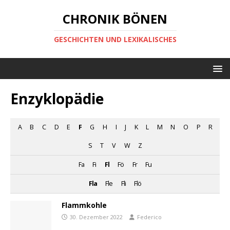
CHRONIK BÖNEN
GESCHICHTEN UND LEXIKALISCHES
Enzyklopädie
A
B
C
D
E
F
G
H
I
J
K
L
M
N
O
P
R
S
T
V
W
Z
Fa
Fi
Fl
Fö
Fr
Fu
Fla
Fle
Fli
Flö
Flammkohle
30. Dezember 2022
Federico