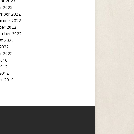
uar 2023
r 2023
mber 2022
mber 2022
ber 2022
ember 2022
st 2022
 2022
r 2022
2016
2012
 2012
st 2010