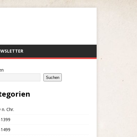
EWSLETTER
en
Suchen
tegorien
 n. Chr.
-1399
-1499