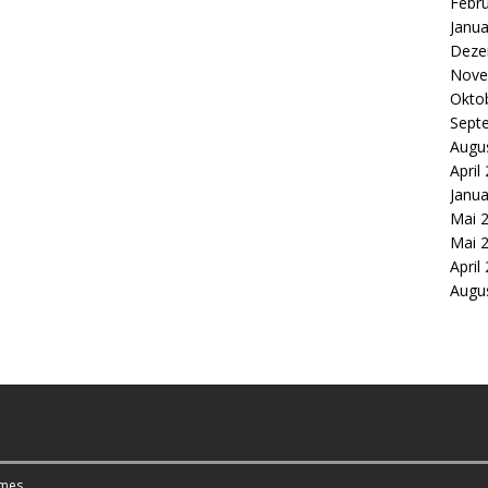
Febr
Janua
Deze
Nove
Okto
Sept
Augu
April
Janua
Mai 
Mai 
April
Augu
mes