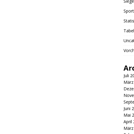
Siege
Sport
Stati
Tabel
Unca
Vorch
Ar
Juli 
März
Deze
Nove
Sept
Juni 
Mai 
April
März