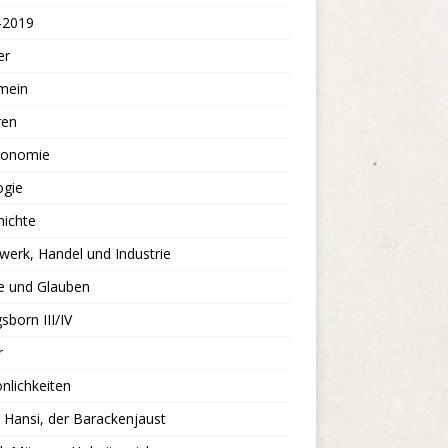
-2019
er
mein
ren
ronomie
ogie
hichte
erk, Handel und Industrie
e und Glauben
sborn III/IV
r
nlichkeiten
: Hansi, der Barackenjaust