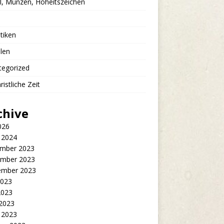
l, Münzen, Hoheitszeichen
stiken
len
tegorized
ristliche Zeit
chive
2026
 2024
mber 2023
mber 2023
ember 2023
2023
2023
 2023
 2023