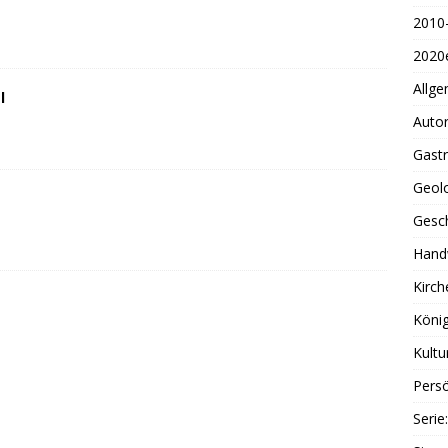
2010
2020
Allge
l
Auto
Gast
Geol
Gesc
Handw
Kirch
König
Kultu
Persö
Serie