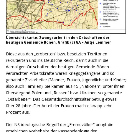
Übersichtskarte: Zwangsarbeit in den Ortschaften der
heutigen Gemeinde Bönen. Grafik (c) GA – Antje Lemmer
Diese aus den „eroberten“ bzw. besetzten Territorien
rekrutierten und ins Deutsche Reich, damit auch in die
damaligen Ortschaften der heutigen Gemeinde Bönen
verbrachten Arbeitskräfte waren Kriegsgefangene und so
genannte Zivilarbeiter (Männer, Frauen, Jugendliche und Kinder;
also auch Familien). Sie kamen aus 15 „Nationen“, unter ihnen
überwiegend Polen und „Russen“ bzw. Ukrainer, so genannte
„Ostarbeiter“. Das Gesamtdurchschnittsalter betrug etwas
über 28 Jahre. Der Anteil der Frauen machte knapp zehn
Prozent aus.
Der NS-ideologische Begriff der „Fremdvölker“ bringt die
erheblichen Vorbehalte der Rassenideologie der